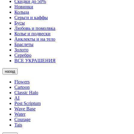
Скидки до 50%
Новинки
Кольца
Серьги и каффы
Бусы
Любовь и помолвка
Колье и подвески
Анклекты и на тело
Браслеты
Золото
Серебро
ВСЕ УКРАШЕНИЯ
назад
Flowers
Cartoon
Classic Halo
AI
Post Scriptum
Wave Base
Water
Courage
Tais