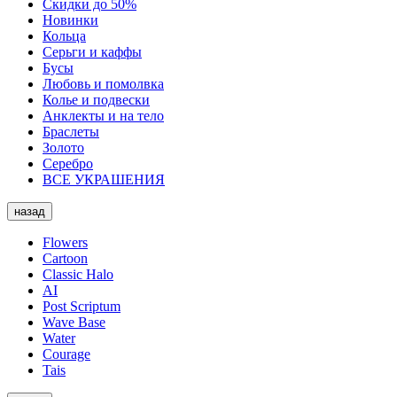
Скидки до 50%
Новинки
Кольца
Серьги и каффы
Бусы
Любовь и помолвка
Колье и подвески
Анклекты и на тело
Браслеты
Золото
Серебро
ВСЕ УКРАШЕНИЯ
назад
Flowers
Cartoon
Classic Halo
AI
Post Scriptum
Wave Base
Water
Courage
Tais