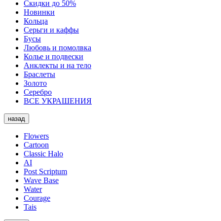
Скидки до 50%
Новинки
Кольца
Серьги и каффы
Бусы
Любовь и помолвка
Колье и подвески
Анклекты и на тело
Браслеты
Золото
Серебро
ВСЕ УКРАШЕНИЯ
назад
Flowers
Cartoon
Classic Halo
AI
Post Scriptum
Wave Base
Water
Courage
Tais