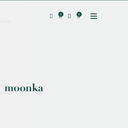
0
0
ИКАТЫ
ПОДПИШИТЕСЬ НА РАССЫЛКУ И ПОЛУЧИТЕ
СКИДКУ 10%
НА ПЕРВЫЙ ЗАКАЗ
СМЕНИТЬ ПАРОЛЬ
СОХРАНИТЬ
Соглашаюсь с
политикой обработки персональных данных
АЗОВ
ДАННЫХ