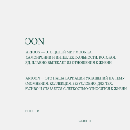
CARTOON
КОЛЛЕКЦИЯ CARTOON — ЭТО ЦЕЛЫЙ МИР MOONKA.
МИР САТИРЫ, САМОИРОНИИ И ИНТЕЛЛЕКТУАЛЬНОСТИ, КОТОРАЯ,
НА НАШ ВЗГЛЯД, ПЛАВНО ВЫТЕКАЕТ ИЗ ОТНОШЕНИЯ К ЖИЗНИ
С ЮМОРОМ.
ГЛОБАЛЬНО CARTOON — ЭТО НАША ВАРИАЦИЯ УКРАШЕНИЙ НА ТЕМУ
РАЗДУТОГО САМОМНЕНИЯ. КОЛЛЕКЦИЯ, БЕЗУСЛОВНО, ДЛЯ ТЕХ,
КТО ЛЮБИТ КРАСИВО И СТАРАЕТСЯ С ЛЕГКОСТЬЮ ОТНОСИТСЯ К ЖИЗНИ.
СОРТИРОВКА
ПО ПОПУЛЯРНОСТИ
ДОРОЖЕ
ФИЛЬТР
ДЕШЕВЛЕ