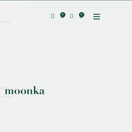
0
0
ИКАТЫ
ПОДПИШИТЕСЬ НА РАССЫЛКУ И ПОЛУЧИТЕ
СКИДКУ 10%
НА ПЕРВЫЙ ЗАКАЗ
СМЕНИТЬ ПАРОЛЬ
СОХРАНИТЬ
Соглашаюсь с
политикой обработки персональных данных
АЗОВ
ДАННЫХ