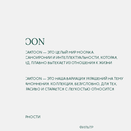
CARTOON
КОЛЛЕКЦИЯ CARTOON — ЭТО ЦЕЛЫЙ МИР MOONKA.
МИР САТИРЫ, САМОИРОНИИ И ИНТЕЛЛЕКТУАЛЬНОСТИ, КОТОРАЯ,
НА НАШ ВЗГЛЯД, ПЛАВНО ВЫТЕКАЕТ ИЗ ОТНОШЕНИЯ К ЖИЗНИ
С ЮМОРОМ.
ГЛОБАЛЬНО CARTOON — ЭТО НАША ВАРИАЦИЯ УКРАШЕНИЙ НА ТЕМУ
РАЗДУТОГО САМОМНЕНИЯ. КОЛЛЕКЦИЯ, БЕЗУСЛОВНО, ДЛЯ ТЕХ,
КТО ЛЮБИТ КРАСИВО И СТАРАЕТСЯ С ЛЕГКОСТЬЮ ОТНОСИТСЯ
К ЖИЗНИ.
СОРТИРОВКА
ПО ПОПУЛЯРНОСТИ
ДОРОЖЕ
ФИЛЬТР