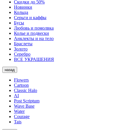
Скидки до 50%
Новинки
Кольца
Серьги и каффы
Бусы
Любовь и помолвка
Колье и подвески
Анклекты и на тело
Браслеты
Золото
Серебро
ВСЕ УКРАШЕНИЯ
назад
Flowers
Cartoon
Classic Halo
AI
Post Scriptum
Wave Base
Water
Courage
Tais