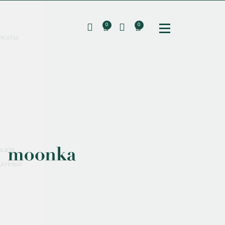
0
0
ИКАТЫ
ПОДПИШИТЕСЬ НА РАССЫЛКУ И ПОЛУЧИТЕ
СКИДКУ 10%
НА ПЕРВЫЙ ЗАКАЗ
СМЕНИТЬ ПАРОЛЬ
СОХРАНИТЬ
Соглашаюсь с
политикой обработки персональных данных
АЗОВ
ДАННЫХ