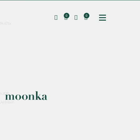
0
0
ИКАТЫ
ПОДПИШИТЕСЬ НА РАССЫЛКУ И ПОЛУЧИТЕ
СКИДКУ 10%
НА ПЕРВЫЙ ЗАКАЗ
СМЕНИТЬ ПАРОЛЬ
СОХРАНИТЬ
Соглашаюсь с
политикой обработки персональных данных
АЗОВ
ДАННЫХ