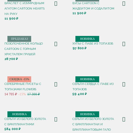
БРАСЛЕТ С ИЗУМРУДНЫМ
БУСЫ CARTOON С
АГАТОМ CARTOON HEARTS
ЖАДЕИТОМ И СОДАЛИТОМ
11 900 ₽
НА РУКУ
11 900 ₽
ПРЕДЗАКАЗ
НОВИНКА
ПОЗОЛОЧЕННОЕ КОЛЬЦО
ХУПЫ С ПАВЕ ИЗ ТОПАЗОВ
97 800 ₽
CARTOON C ГОРНЫМ
ХРУСТАЛЕМ ГРУШЕЙ
28 700 ₽
СКИДКА -15%
НОВИНКА
СЕРЕБРЯНЫЕ ПУСЕТЫ С
СЕРЬГИ-СЕРДЦА С ПАВЕ ИЗ
ТОПАЗАМИ FLOWERS
ТОПАЗОВ
59 400 ₽
14 705 ₽
-15%
17 300 ₽
НОВИНКА
НОВИНКА
СЕРЬГИ ИЗ БЕЛОГО ЗОЛОТА
СЕРЬГИ ИЗ БЕЛОГО ЗОЛОТА
С БРИЛЛИАНТАМИ
С БРИЛЛИАНТАИ И
584 000 ₽
БРИЛЛИАНТОВЫМ ГАЛО