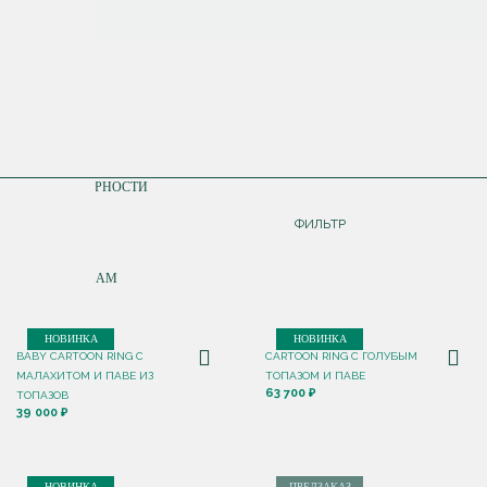
СОРТИРОВКА
ПО ПОПУЛЯРНОСТИ
ДОРОЖЕ
ФИЛЬТР
ДЕШЕВЛЕ
ПО НОВИНКАМ
НОВИНКА
НОВИНКА
BABY CARTOON RING С
CARTOON RING С ГОЛУБЫМ
МАЛАХИТОМ И ПАВЕ ИЗ
ТОПАЗОМ И ПАВЕ
63 700 ₽
ТОПАЗОВ
39 000 ₽
НОВИНКА
ПРЕДЗАКАЗ