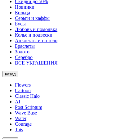
Скидки до 50%
Новинки
Кольца
Серьги и каффы
Бусы
Любовь и помолвка
Колье и подвески
Анклекты и на тело
Браслеты
Золото
Серебро
ВСЕ УКРАШЕНИЯ
назад
Flowers
Cartoon
Classic Halo
AI
Post Scriptum
Wave Base
Water
Courage
Tais