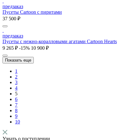
предзаказ
Пусеты Cartoon c пиритами
37 500 ₽
предзаказ
Пусеты c нежно-коралловыми агатами Cartoon Hearts
9 265 ₽
-15%
10 900 ₽
Показать еще
1
2
3
4
5
6
7
8
9
10
Узнать о поступлении