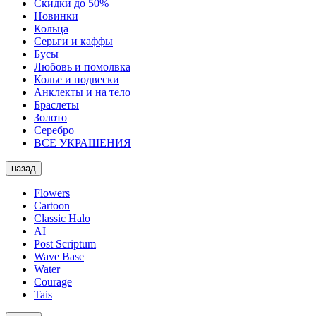
Скидки до 50%
Новинки
Кольца
Серьги и каффы
Бусы
Любовь и помолвка
Колье и подвески
Анклекты и на тело
Браслеты
Золото
Серебро
ВСЕ УКРАШЕНИЯ
назад
Flowers
Cartoon
Classic Halo
AI
Post Scriptum
Wave Base
Water
Courage
Tais