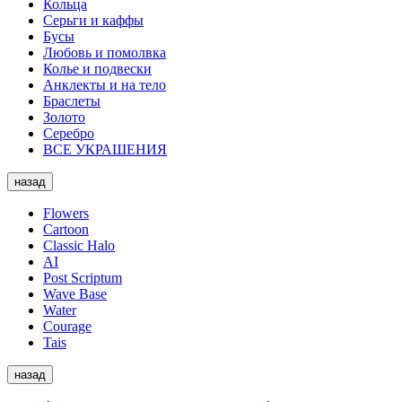
Кольца
Серьги и каффы
Бусы
Любовь и помолвка
Колье и подвески
Анклекты и на тело
Браслеты
Золото
Серебро
ВСЕ УКРАШЕНИЯ
назад
Flowers
Cartoon
Classic Halo
AI
Post Scriptum
Wave Base
Water
Courage
Tais
назад