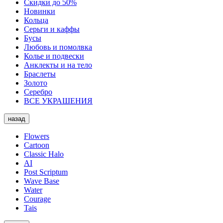
Скидки до 50%
Новинки
Кольца
Серьги и каффы
Бусы
Любовь и помолвка
Колье и подвески
Анклекты и на тело
Браслеты
Золото
Серебро
ВСЕ УКРАШЕНИЯ
назад
Flowers
Cartoon
Classic Halo
AI
Post Scriptum
Wave Base
Water
Courage
Tais