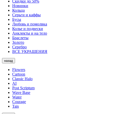
Скидки до 50%
Новинки
Кольца
Серьги и каффы
Бусы
Любовь и помолвка
Колье и подвески
Анклекты и на тело
Браслеты
Золото
Серебро
ВСЕ УКРАШЕНИЯ
назад
Flowers
Cartoon
Classic Halo
AI
Post Scriptum
Wave Base
Water
Courage
Tais