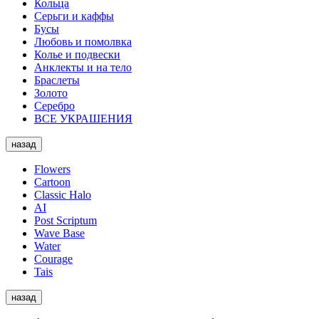
Кольца
Серьги и каффы
Бусы
Любовь и помолвка
Колье и подвески
Анклекты и на тело
Браслеты
Золото
Серебро
ВСЕ УКРАШЕНИЯ
назад
Flowers
Cartoon
Classic Halo
AI
Post Scriptum
Wave Base
Water
Courage
Tais
назад