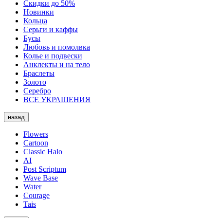
Скидки до 50%
Новинки
Кольца
Серьги и каффы
Бусы
Любовь и помолвка
Колье и подвески
Анклекты и на тело
Браслеты
Золото
Серебро
ВСЕ УКРАШЕНИЯ
назад
Flowers
Cartoon
Classic Halo
AI
Post Scriptum
Wave Base
Water
Courage
Tais