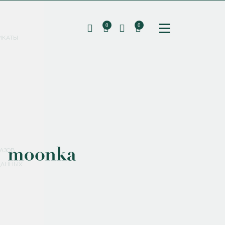
0
0
ИКАТЫ
ПОДПИШИТЕСЬ НА РАССЫЛКУ И ПОЛУЧИТЕ
СКИДКУ 10%
НА ПЕРВЫЙ ЗАКАЗ
СМЕНИТЬ ПАРОЛЬ
СОХРАНИТЬ
Соглашаюсь с
политикой обработки персональных данных
АЗОВ
ДАННЫХ