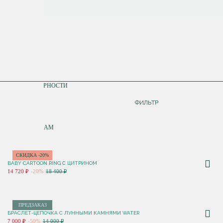
СОРТИРОВКА
ПО ПОПУЛЯРНОСТИ
ДОРОЖЕ
ФИЛЬТР
ДЕШЕВЛЕ
ПО НОВИНКАМ
СКИДКА -20%
BABY CARTOON RING С ЦИТРИНОМ
14 720 ₽
-20%
18 400 ₽
ПРЕДЗАКАЗ
БРАСЛЕТ-ЦЕПОЧКА С ЛУННЫМИ КАМНЯМИ WATER
7 000 ₽
-50%
14 000 ₽