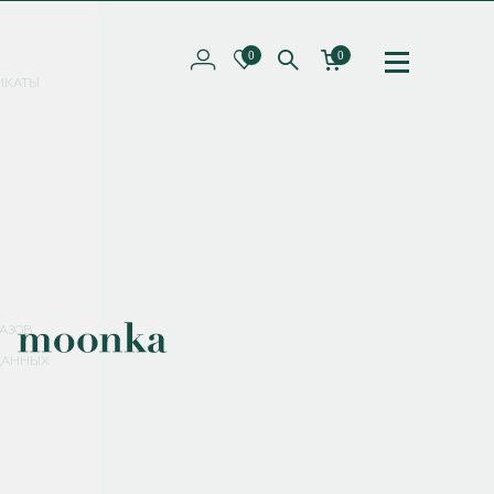
0
0
ИКАТЫ
ПОДПИШИТЕСЬ НА РАССЫЛКУ И ПОЛУЧИТЕ
СКИДКУ 10%
НА ПЕРВЫЙ ЗАКАЗ
СМЕНИТЬ ПАРОЛЬ
СОХРАНИТЬ
Соглашаюсь с
политикой обработки персональных данных
АЗОВ
ДАННЫХ