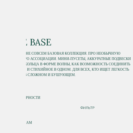
WAVE BASE
БАЗОВАЯ, НО НЕ СОВСЕМ БАЗОВАЯ КОЛЛЕКЦИЯ. ПРО НЕОБЫЧНУЮ
ПРОСТОТУ, ПРО АССОЦИАЦИИ. МИНИ-ПУСЕТЫ, АККУРАТНЫЕ ПОДВЕСКИ
И БРАСЛЕТЫ, КОЛЬЦА В ФОРМЕ ВОЛНЫ, КАК ВОЗМОЖНОСТЬ СОЕДИНИТЬ
ПОСТОЯННОЕ И СТИХИЙНОЕ В ОДНОМ. ДЛЯ ВСЕХ, КТО ИЩЕТ ЛЕГКОСТЬ
И ГИБКОСТЬ В СЛОЖНОМ И БУШУЮЩЕМ.
СОРТИРОВКА
ПО ПОПУЛЯРНОСТИ
ДОРОЖЕ
ФИЛЬТР
ДЕШЕВЛЕ
ПО НОВИНКАМ