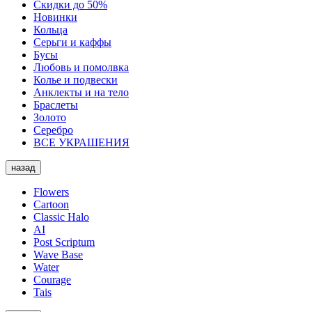
Скидки до 50%
Новинки
Кольца
Серьги и каффы
Бусы
Любовь и помолвка
Колье и подвески
Анклекты и на тело
Браслеты
Золото
Серебро
ВСЕ УКРАШЕНИЯ
назад
Flowers
Cartoon
Classic Halo
AI
Post Scriptum
Wave Base
Water
Courage
Tais