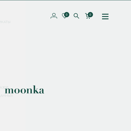
0
0
ИКАТЫ
ПОДПИШИТЕСЬ НА РАССЫЛКУ И ПОЛУЧИТЕ
СКИДКУ 10%
НА ПЕРВЫЙ ЗАКАЗ
СМЕНИТЬ ПАРОЛЬ
СОХРАНИТЬ
Соглашаюсь с
политикой обработки персональных данных
АЗОВ
ДАННЫХ