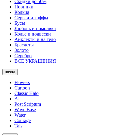
Скидки до 50%
Новинки
Кольца
Серьги и каффы
Бусы
Любовь и помолвка
Колье и подвески
Анклекты и на тело
Браслеты
Золото
Серебро
ВСЕ УКРАШЕНИЯ
назад
Flowers
Cartoon
Classic Halo
AI
Post Scriptum
Wave Base
Water
Courage
Tais