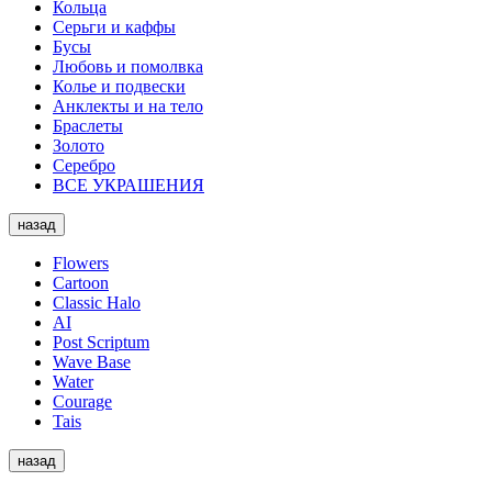
Кольца
Серьги и каффы
Бусы
Любовь и помолвка
Колье и подвески
Анклекты и на тело
Браслеты
Золото
Серебро
ВСЕ УКРАШЕНИЯ
назад
Flowers
Cartoon
Classic Halo
AI
Post Scriptum
Wave Base
Water
Courage
Tais
назад