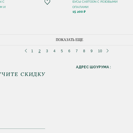
N С
БУСЫ CARTOON С РОЗОВЫМИ
М И
ОПАЛАМИ
15 200 ₽
ПОКАЗАТЬ ЕЩЕ
1
2
3
4
5
6
7
8
9
10
АДРЕС ШОУРУМА :
УЧИТЕ СКИДКУ