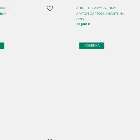
OON C
АНКЛЕТ С ИЗУМРУДНЫМ
РНЫМ
АГАТОМ CARTOON HEARTS НА
НОГУ
12 500 ₽
НОВИНКА