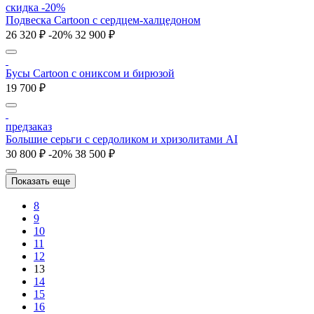
скидка -20%
Подвеска Cartoon c сердцем-халцедоном
26 320 ₽
-20%
32 900 ₽
Бусы Cartoon с ониксом и бирюзой
19 700 ₽
предзаказ
Большие серьги с сердоликом и хризолитами AI
30 800 ₽
-20%
38 500 ₽
Показать еще
8
9
10
11
12
13
14
15
16