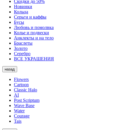
Скидки до 50%
Новинки
Кольца
Серьги и каффы
Бусы
Любовь и помолвка
Колье и подвески
Анклекты и на тело
Браслеты
Золото
Серебро
ВСЕ УКРАШЕНИЯ
назад
Flowers
Cartoon
Classic Halo
AI
Post Scriptum
Wave Base
Water
Courage
Tais