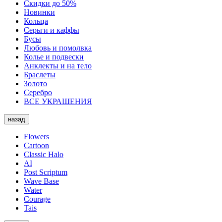
Скидки до 50%
Новинки
Кольца
Серьги и каффы
Бусы
Любовь и помолвка
Колье и подвески
Анклекты и на тело
Браслеты
Золото
Серебро
ВСЕ УКРАШЕНИЯ
назад
Flowers
Cartoon
Classic Halo
AI
Post Scriptum
Wave Base
Water
Courage
Tais