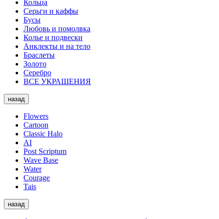
Кольца
Серьги и каффы
Бусы
Любовь и помолвка
Колье и подвески
Анклекты и на тело
Браслеты
Золото
Серебро
ВСЕ УКРАШЕНИЯ
назад
Flowers
Cartoon
Classic Halo
AI
Post Scriptum
Wave Base
Water
Courage
Tais
назад