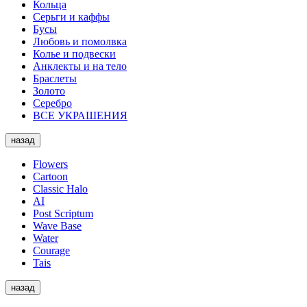
Кольца
Серьги и каффы
Бусы
Любовь и помолвка
Колье и подвески
Анклекты и на тело
Браслеты
Золото
Серебро
ВСЕ УКРАШЕНИЯ
назад
Flowers
Cartoon
Classic Halo
AI
Post Scriptum
Wave Base
Water
Courage
Tais
назад