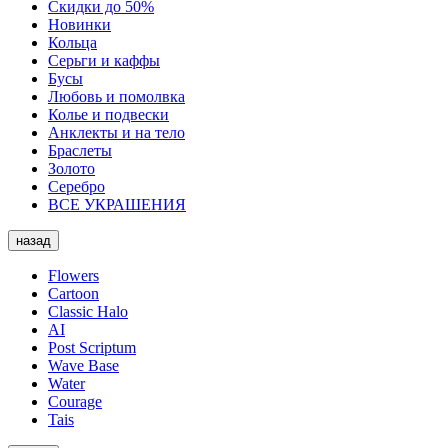
Скидки до 50%
Новинки
Кольца
Серьги и каффы
Бусы
Любовь и помолвка
Колье и подвески
Анклекты и на тело
Браслеты
Золото
Серебро
ВСЕ УКРАШЕНИЯ
назад
Flowers
Cartoon
Classic Halo
AI
Post Scriptum
Wave Base
Water
Courage
Tais