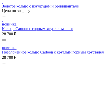
Золотое кольцо с изумрудом и бриллиантами
Цена по запросу
новинка
Кольцо Cartoon c горным хрусталем ашер
28 700 ₽
новинка
Позолоченное кольцо Cartoon c круглым горным хрусталем
28 700 ₽