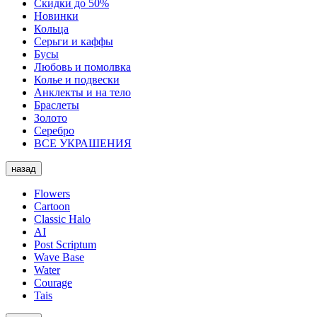
Скидки до 50%
Новинки
Кольца
Серьги и каффы
Бусы
Любовь и помолвка
Колье и подвески
Анклекты и на тело
Браслеты
Золото
Серебро
ВСЕ УКРАШЕНИЯ
назад
Flowers
Cartoon
Classic Halo
AI
Post Scriptum
Wave Base
Water
Courage
Tais