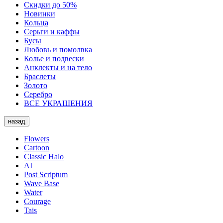
Скидки до 50%
Новинки
Кольца
Серьги и каффы
Бусы
Любовь и помолвка
Колье и подвески
Анклекты и на тело
Браслеты
Золото
Серебро
ВСЕ УКРАШЕНИЯ
назад
Flowers
Cartoon
Classic Halo
AI
Post Scriptum
Wave Base
Water
Courage
Tais