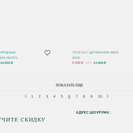
УМРУДНЫМ
ПУСЕТЫ С ЦИТРИНАМИ WAVE
OON HEARTS
BASE
16 900 ₽
8 940 ₽
-40%
14 900 ₽
ПОКАЗАТЬ ЕЩЕ
1
2
3
4
5
6
7
8
9
10
АДРЕС ШОУРУМА :
УЧИТЕ СКИДКУ