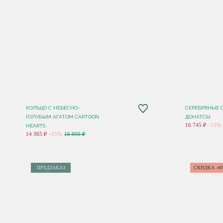
КОЛЬЦО C НЕБЕСНО-
СЕРЕБРЯНЫЕ С
ГОЛУБЫМ АГАТОМ CARTOON
ДОНАТСЫ
16 745 ₽
-15%
HEARTS
14 365 ₽
-15%
16 900 ₽
ПРЕДЗАКАЗ
СКИДКА -4