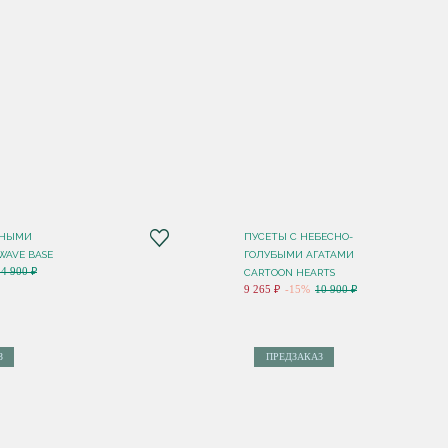
РНЫМИ
ПУСЕТЫ C НЕБЕСНО-
WAVE BASE
ГОЛУБЫМИ АГАТАМИ
14 900 ₽
CARTOON HEARTS
9 265 ₽
-15%
10 900 ₽
З
ПРЕДЗАКАЗ