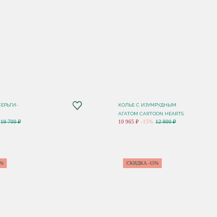
ЕРЬГИ-
КОЛЬЕ C ИЗУМРУДНЫМ
АГАТОМ CARTOON HEARTS
19 700 ₽
10 965 ₽
-15%
12 900 ₽
0%
СКИДКА -15%