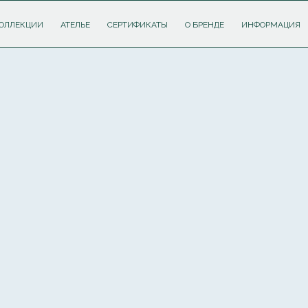
ОЛЛЕКЦИИ
АТЕЛЬЕ
СЕРТИФИКАТЫ
О БРЕНДЕ
ИНФОРМАЦИЯ
ПОДПИШИТЕСЬ НА РАССЫЛКУ И ПОЛУЧИТЕ
СКИДКУ 10%
НА ПЕРВЫЙ ЗАКАЗ
Соглашаюсь с
политикой обработки персональных данных