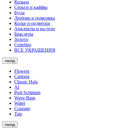
Кольца
Серьги и каффы
Бусы
Любовь и помолвка
Колье и подвески
Анклекты и на тело
Браслеты
Золото
Серебро
ВСЕ УКРАШЕНИЯ
назад
Flowers
Cartoon
Classic Halo
AI
Post Scriptum
Wave Base
Water
Courage
Tais
назад