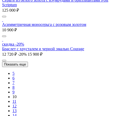
Серьги из белого золота с изумрудами и бриллиантами Post
Scriptum
125 000 ₽
Асимметричная моносерьга с розовым золотом
10 900 ₽
скидка -20%
Браслет с хрусталем и черной эмалью Courage
12 720 ₽
-20%
15 900 ₽
Показать еще
5
6
7
8
9
10
11
12
13
14