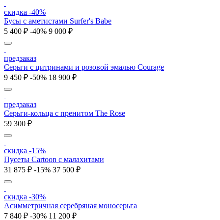
скидка -40%
Бусы с аметистами Surfer's Babe
5 400 ₽
-40%
9 000 ₽
предзаказ
Серьги с цитринами и розовой эмалью Courage
9 450 ₽
-50%
18 900 ₽
предзаказ
Серьги-кольца с пренитом The Rose
59 300 ₽
скидка -15%
Пусеты Cartoon с малахитами
31 875 ₽
-15%
37 500 ₽
скидка -30%
Асимметричная серебряная моносерьга
7 840 ₽
-30%
11 200 ₽