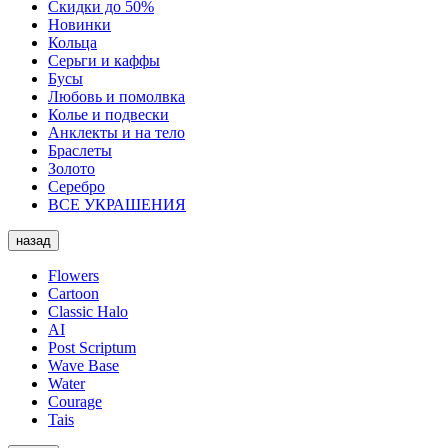
Скидки до 50%
Новинки
Кольца
Серьги и каффы
Бусы
Любовь и помолвка
Колье и подвески
Анклекты и на тело
Браслеты
Золото
Серебро
ВСЕ УКРАШЕНИЯ
назад
Flowers
Cartoon
Classic Halo
AI
Post Scriptum
Wave Base
Water
Courage
Tais