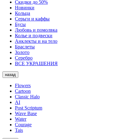
Скидки до 50%
Новинки
Кольца
Серьги и каффы
Бусы
Любовь и помолвка
Колье и подвески
Анклекты и на тело
Браслеты
Золото
Серебро
ВСЕ УКРАШЕНИЯ
назад
Flowers
Cartoon
Classic Halo
AI
Post Scriptum
Wave Base
Water
Courage
Tais