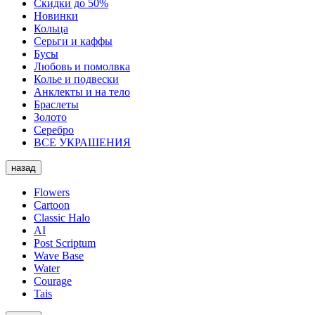
Скидки до 50%
Новинки
Кольца
Серьги и каффы
Бусы
Любовь и помолвка
Колье и подвески
Анклекты и на тело
Браслеты
Золото
Серебро
ВСЕ УКРАШЕНИЯ
назад
Flowers
Cartoon
Classic Halo
AI
Post Scriptum
Wave Base
Water
Courage
Tais