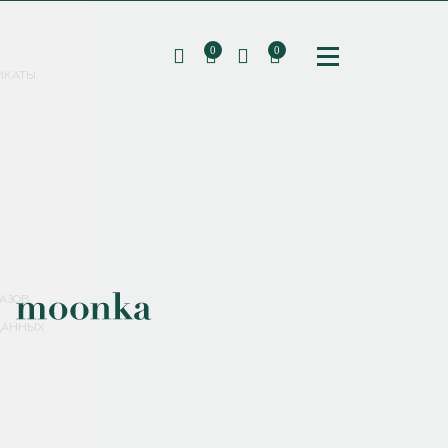
0
0
ИКАТЫ
ПОДПИШИТЕСЬ НА РАССЫЛКУ И ПОЛУЧИТЕ
СКИДКУ 10%
НА ПЕРВЫЙ ЗАКАЗ
СМЕНИТЬ ПАРОЛЬ
СОХРАНИТЬ
Соглашаюсь с
политикой обработки персональных данных
АЗОВ
ДАННЫХ