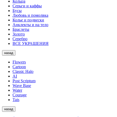
Кольца
Серьги и каффы
Бусы
Любовь и помолвка
Колье и подвески
Анклекты и на тело
Браслеты
Золото
Серебро
ВСЕ УКРАШЕНИЯ
назад
Flowers
Cartoon
Classic Halo
AI
Post Scriptum
Wave Base
Water
Courage
Tais
назад