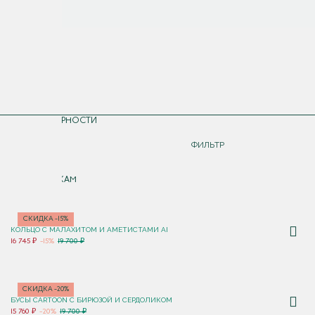
СОРТИРОВКА
ПО ПОПУЛЯРНОСТИ
ДОРОЖЕ
ФИЛЬТР
ДЕШЕВЛЕ
ПО НОВИНКАМ
СКИДКА -15%
КОЛЬЦО С МАЛАХИТОМ И АМЕТИСТАМИ AI
16 745 ₽
-15%
19 700 ₽
СКИДКА -20%
БУСЫ CARTOON С БИРЮЗОЙ И СЕРДОЛИКОМ
15 760 ₽
-20%
19 700 ₽