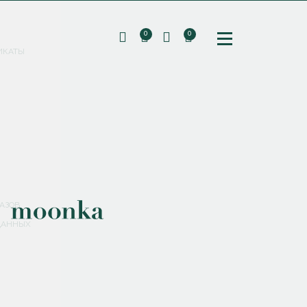
0
0
ИКАТЫ
ПОДПИШИТЕСЬ НА РАССЫЛКУ И ПОЛУЧИТЕ
СКИДКУ 10%
НА ПЕРВЫЙ ЗАКАЗ
СМЕНИТЬ ПАРОЛЬ
СОХРАНИТЬ
Соглашаюсь с
политикой обработки персональных данных
АЗОВ
ДАННЫХ