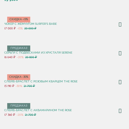
СКИДКА -15%
ЧОКЕР С ЖЕМЧУГОМ SURFER'S BABE
17 000 ₽
-15%
20 000 ₽
ПРЕДЗАКАЗ
СЕРЬГИ С ПОДВЕСКАМИ ИЗ ХРУСТАЛЯ SERENE
16 640 ₽
-20%
20 800 ₽
СКИДКА -30%
СЛЕЙВ-БРАСЛЕТ С РОЗОВЫМ КВАРЦЕМ THE ROSE
15 190 ₽
-30%
21 700 ₽
ПРЕДЗАКАЗ
СЛЕЙВ-БРАСЛЕТ С АКВАМАРИНОМ THE ROSE
17 360 ₽
-20%
21 700 ₽