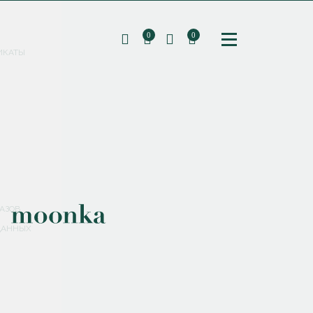
0
0
ИКАТЫ
ПОДПИШИТЕСЬ НА РАССЫЛКУ И ПОЛУЧИТЕ
СКИДКУ 10%
НА ПЕРВЫЙ ЗАКАЗ
СМЕНИТЬ ПАРОЛЬ
СОХРАНИТЬ
Соглашаюсь с
политикой обработки персональных данных
АЗОВ
ДАННЫХ