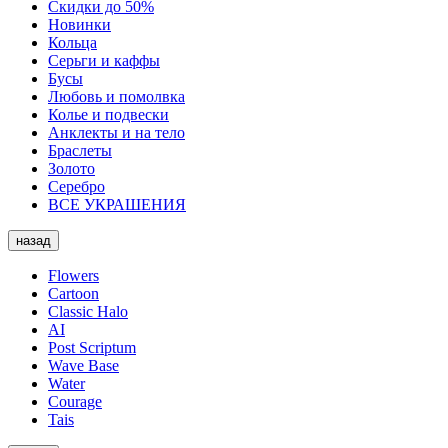
Скидки до 50%
Новинки
Кольца
Серьги и каффы
Бусы
Любовь и помолвка
Колье и подвески
Анклекты и на тело
Браслеты
Золото
Серебро
ВСЕ УКРАШЕНИЯ
назад
Flowers
Cartoon
Classic Halo
AI
Post Scriptum
Wave Base
Water
Courage
Tais