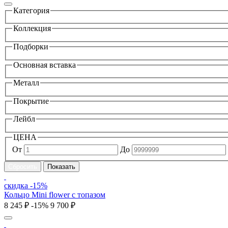
Категория
Коллекция
Подборки
Основная вставка
Металл
Покрытие
Лейбл
ЦЕНА
От
До
скидка -15%
Кольцо Mini flower с топазом
8 245 ₽
-15%
9 700 ₽