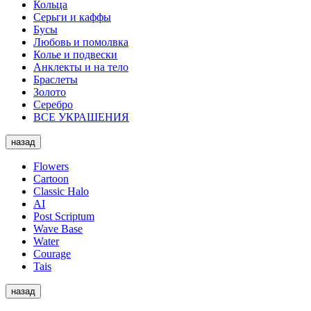
Кольца
Серьги и каффы
Бусы
Любовь и помолвка
Колье и подвески
Анклекты и на тело
Браслеты
Золото
Серебро
ВСЕ УКРАШЕНИЯ
назад
Flowers
Cartoon
Classic Halo
AI
Post Scriptum
Wave Base
Water
Courage
Tais
назад