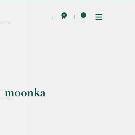
0
0
ИКАТЫ
ПОДПИШИТЕСЬ НА РАССЫЛКУ И ПОЛУЧИТЕ
СКИДКУ 10%
НА ПЕРВЫЙ ЗАКАЗ
СМЕНИТЬ ПАРОЛЬ
СОХРАНИТЬ
Соглашаюсь с
политикой обработки персональных данных
АЗОВ
ДАННЫХ