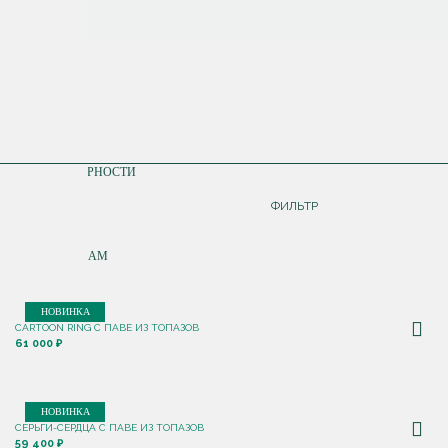
СОРТИРОВКА
ПО ПОПУЛЯРНОСТИ
ДОРОЖЕ
ФИЛЬТР
ДЕШЕВЛЕ
ПО НОВИНКАМ
НОВИНКА
CARTOON RING С ПАВЕ ИЗ ТОПАЗОВ
61 000 ₽
НОВИНКА
СЕРЬГИ-СЕРДЦА С ПАВЕ ИЗ ТОПАЗОВ
59 400 ₽