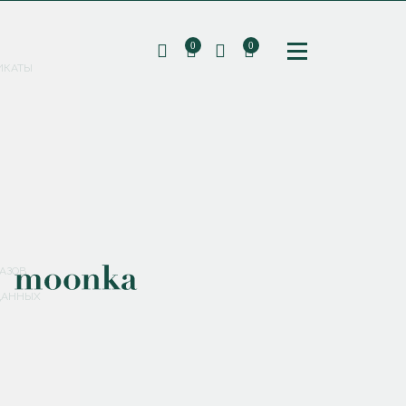
0
0
ИКАТЫ
ПОДПИШИТЕСЬ НА РАССЫЛКУ И ПОЛУЧИТЕ
СКИДКУ 10%
НА ПЕРВЫЙ ЗАКАЗ
СМЕНИТЬ ПАРОЛЬ
СОХРАНИТЬ
Соглашаюсь с
политикой обработки персональных данных
АЗОВ
ДАННЫХ