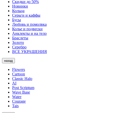
Скидки до 50%
Новинки
Кольца
Серьги и каффы
Бусы
Любовь и помолвка
Колье и подвески
Анклекты и на тело
Браслеты
Золото
Серебро
ВСЕ УКРАШЕНИЯ
назад
Flowers
Cartoon
Classic Halo
AI
Post Scriptum
Wave Base
Water
Courage
Tais