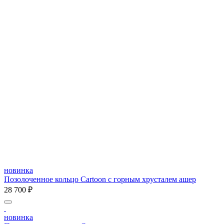
новинка
Позолоченное кольцо Cartoon c горным хрусталем ашер
28 700 ₽
новинка