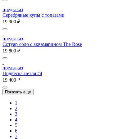
предзаказ
Серебряные хупы с топазами
19 900 ₽
предзаказ
Сотуар-соло с аквамарином The Rose
19 800 ₽
предзаказ
Подвеска-петля #4
19 400 ₽
Показать еще
1
2
3
4
5
6
7