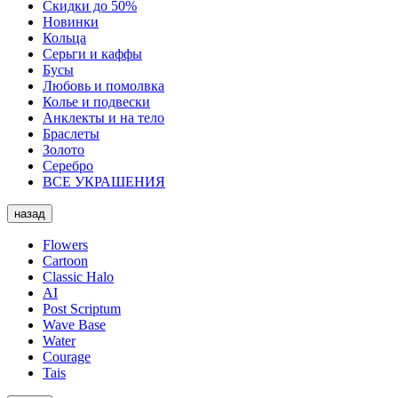
Скидки до 50%
Новинки
Кольца
Серьги и каффы
Бусы
Любовь и помолвка
Колье и подвески
Анклекты и на тело
Браслеты
Золото
Серебро
ВСЕ УКРАШЕНИЯ
назад
Flowers
Cartoon
Classic Halo
AI
Post Scriptum
Wave Base
Water
Courage
Tais