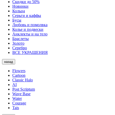
Скидки до 50%
Новинки
Кольца
Серьги и каффы
Бусы
Любовь и помолвка
Колье и подвески
Анклекты и на тело
Браслеты
Золото
Серебро
ВСЕ УКРАШЕНИЯ
назад
Flowers
Cartoon
Classic Halo
AI
Post Scriptum
Wave Base
Water
Courage
Tais