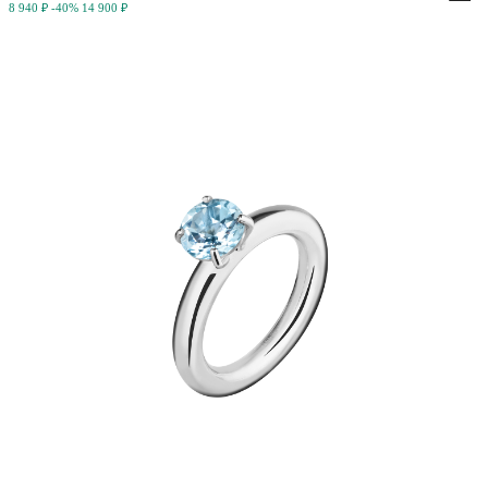
8 940 ₽
-40%
14 900 ₽