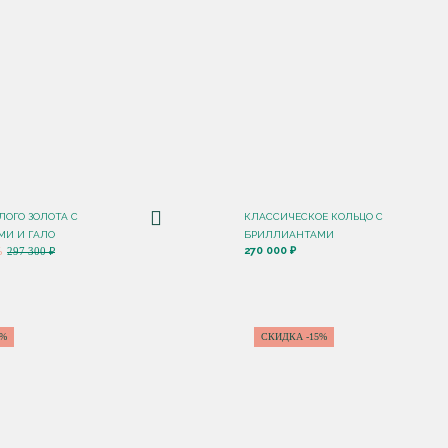
ЛОГО ЗОЛОТА С
КЛАССИЧЕСКОЕ КОЛЬЦО С
И И ГАЛО
БРИЛЛИАНТАМИ
270 000 ₽
%
297 300 ₽
0%
СКИДКА -15%