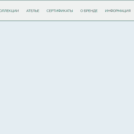
ОЛЛЕКЦИИ
АТЕЛЬЕ
СЕРТИФИКАТЫ
О БРЕНДЕ
ИНФОРМАЦИЯ
ПОДПИШИТЕСЬ НА РАССЫЛКУ И ПОЛУЧИТЕ
СКИДКУ 10%
НА ПЕРВЫЙ ЗАКАЗ
Соглашаюсь с
политикой обработки персональных данных