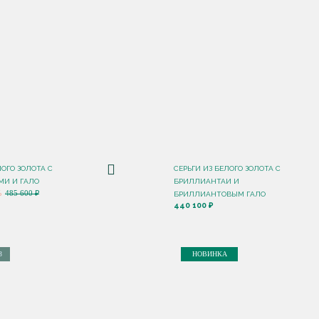
ЛОГО ЗОЛОТА С
СЕРЬГИ ИЗ БЕЛОГО ЗОЛОТА С
И И ГАЛО
БРИЛЛИАНТАИ И
%
485 600 ₽
БРИЛЛИАНТОВЫМ ГАЛО
440 100 ₽
З
НОВИНКА