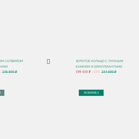
ЫМ САПФИРОМ
ЗОЛОТОЕ КОЛЬЦО С ЛУННЫМ
ТАМИ
КАМНЕМ И БРИЛЛИАНТАМИ
%
236 800 ₽
199 410 ₽
-15%
234 600 ₽
З
НОВИНКА