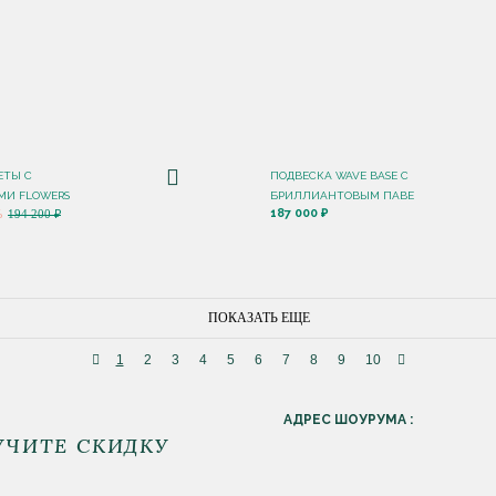
ЕТЫ С
ПОДВЕСКА WAVE BASE С
МИ FLOWERS
БРИЛЛИАНТОВЫМ ПАВЕ
187 000 ₽
%
194 200 ₽
ПОКАЗАТЬ ЕЩЕ
1
2
3
4
5
6
7
8
9
10
АДРЕС ШОУРУМА :
УЧИТЕ СКИДКУ