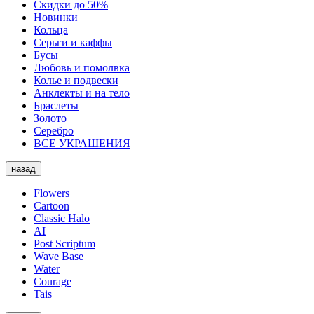
Скидки до 50%
Новинки
Кольца
Серьги и каффы
Бусы
Любовь и помолвка
Колье и подвески
Анклекты и на тело
Браслеты
Золото
Серебро
ВСЕ УКРАШЕНИЯ
назад
Flowers
Cartoon
Classic Halo
AI
Post Scriptum
Wave Base
Water
Courage
Tais