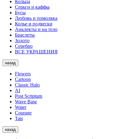
Кольца
Серьги и каффы
Бусы
Любовь и помолвка
Колье и подвески
Анклекты и на тело
Браслеты
Золото
Серебро
ВСЕ УКРАШЕНИЯ
назад
Flowers
Cartoon
Classic Halo
AI
Post Scriptum
Wave Base
Water
Courage
Tais
назад