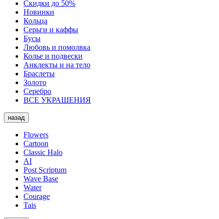
Скидки до 50%
Новинки
Кольца
Серьги и каффы
Бусы
Любовь и помолвка
Колье и подвески
Анклекты и на тело
Браслеты
Золото
Серебро
ВСЕ УКРАШЕНИЯ
назад
Flowers
Cartoon
Classic Halo
AI
Post Scriptum
Wave Base
Water
Courage
Tais