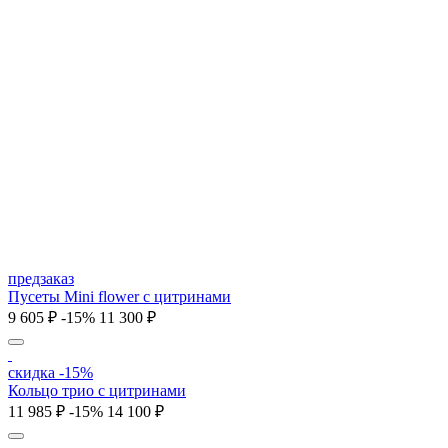
предзаказ
Пусеты Mini flower с цитринами
9 605 ₽
-15%
11 300 ₽
скидка -15%
Кольцо трио с цитринами
11 985 ₽
-15%
14 100 ₽